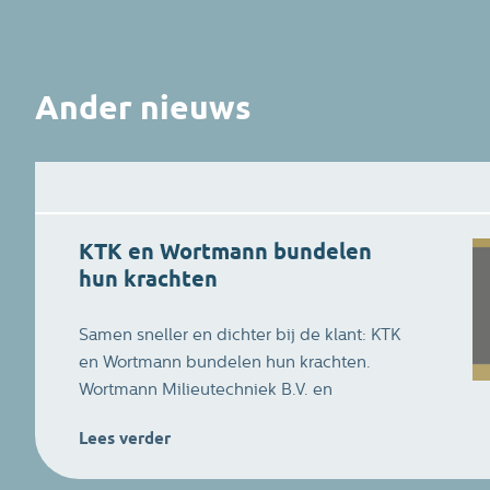
Ander nieuws
KTK en Wortmann bundelen
hun krachten
Samen sneller en dichter bij de klant: KTK
en Wortmann bundelen hun krachten.
Wortmann Milieutechniek B.V. en
Wortmann Rent B.V. maken vanaf nu deel
Lees verder
uit van KTK Holding. KTK produceert,
koopt en verkoopt al meer dan 35 jaar