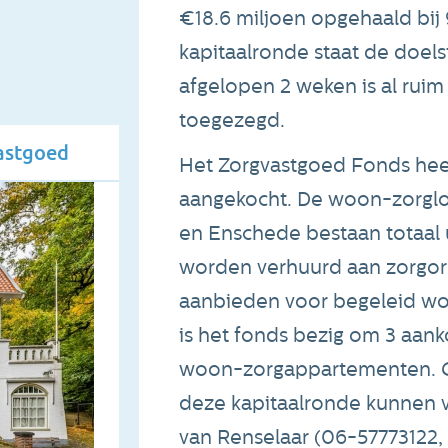
€18.6 miljoen opgehaald bij 
kapitaalronde staat de doels
afgelopen 2 weken is al ruim
toegezegd.
astgoed
Het Zorgvastgoed Fonds heeft
aangekocht. De woon-zorgloc
en Enschede bestaan totaal 
worden verhuurd aan zorgor
aanbieden voor begeleid wo
is het fonds bezig om 3 aank
woon-zorgappartementen. G
deze kapitaalronde kunnen v
van Renselaar (06-57773122,