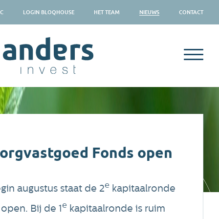
SC
LOGIN BLOQHOUSE
HET TEAM
NIEUWS
CONTACT
Zorgvastgoed Fonds open
e
egin augustus staat de 2
kapitaalronde
e
open. Bij de 1
kapitaalronde is ruim