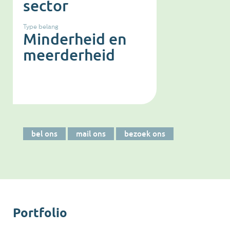
sector
Type belang
Minderheid en
meerderheid
bel ons
mail ons
bezoek ons
Portfolio