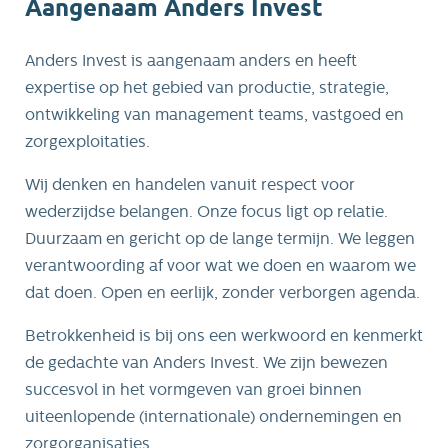
Aangenaam Anders Invest
specialist in perscontainers -
met verkoop, verhuur,
Anders Invest is aangenaam anders en heeft
onderhoud aan ieder merk en
expertise op het gebied van productie, strategie,
type, en eigen transport vanuit
ontwikkeling van management teams, vastgoed en
Emmen - een organisatie die
zorgexploitaties.
naadloos bij ons past. Twee
ondernemingen met dezelfde
Wij denken en handelen vanuit respect voor
mentaliteit: vakmanschap,
wederzijdse belangen. Onze focus ligt op relatie.
betrouwbaarheid en klanten
Duurzaam en gericht op de lange termijn. We leggen
écht vooruithelpen. De
verantwoording af voor wat we doen en waarom we
combinatie is bewust
dat doen. Open en eerlijk, zonder verborgen agenda.
complementair. Onze
Betrokkenheid is bij ons een werkwoord en kenmerkt
productkennis en productie
de gedachte van Anders Invest. We zijn bewezen
versterken de technische
succesvol in het vormgeven van groei binnen
oplossingen van Wortmann,
uiteenlopende (internationale) ondernemingen en
terwijl hun sterke service- en
zorgorganisaties.
verhuurorganisatie ons aanbod