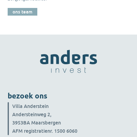
verbreedt. Samen beschikken
ons team
we nu over zo'n twintig
servicemonteurs, waarmee we
onze klanten nog sneller en
vakkundiger ondersteunen. Met
de vestiging in Emmen
versterken we bovendien onze
aanwezigheid en
servicedekking in Noord- en
Oost-Nederland. In Emmen
nemen we ruim 2.000 m²
bezoek ons
bedrijfshal met
Villa Anderstein
bovenloopkranen en 400 m²
Andersteinweg 2,
kantoren in gebruik, dit geeft
3953BA Maarsbergen
ons de mogelijkheid om samen
AFM registratienr. 1500 6060
nog verder te groeien. In