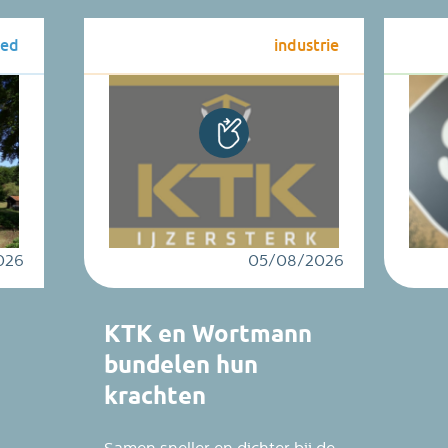
oed
industrie
026
05/08/2026
KTK en Wortmann
bundelen hun
krachten