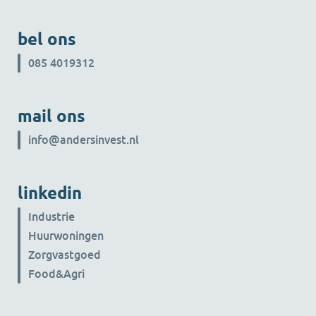
Wortmann herkennen we
onszelf: een sterke
bel ons
serviceorganisatie met
vakmensen die met de klant
085 4019312
meedenken. Deze stap versterkt
onze positie in perscontainers
mail ons
en verhuur en geeft ons de
ruimte om samen verder te
info@andersinvest.nl
groeien - met behoud van de
vertrouwde, persoonlijke
linkedin
aanpak waar onze klanten en
leveranciers op rekenen. Samen
Industrie
maken we het ijzersterk. Harry
Huurwoningen
Doedens, Algemeen Directeur
Zorgvastgoed
KTK Holding We zijn ook
Food&Agri
verheugd dat Max Wortmann
toetreedt tot KTK Holding als