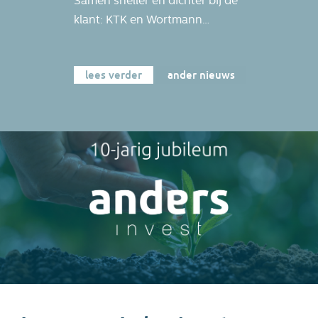
Samen sneller en dichter bij de
klant: KTK en Wortmann
bundelen hun krachten.
Wortmann Milieutechniek B.V.
lees verder
ander nieuws
en Wortmann Rent B.V. maken
vanaf nu deel uit van KTK
Holding. KTK produceert, koopt
en verkoopt al meer dan 35 jaar
afzetcontainers en
afvalverdichtingsinstallaties,
met service en verhuur voor
een breed scala aan
organisaties zoals
afvalinzamelaars,
productiebedrijven, gemeenten,
zorginstellingen en
eindgebruikers. Wortmann is als