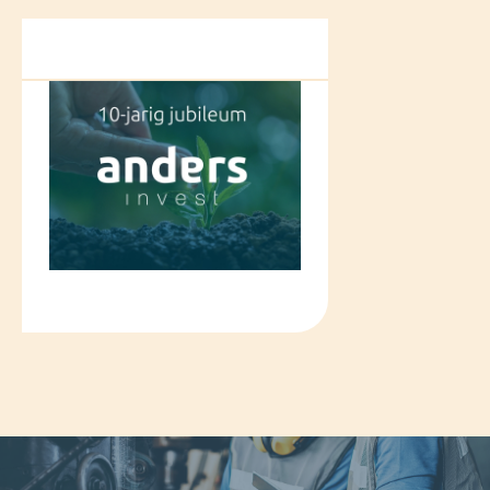
verheugd dat Max Wortmann
toetreedt tot KTK Holding als
Commercieel Directeur. Een
vertrouwd gezicht voor veel van
onze relaties, dat met kennis en
ervaring een stevige impuls
geeft aan onze commerciële
slagkracht en dicht bij klanten
en leveranciers betrokken blijft.
Voor onze klanten en
leveranciers verandert er in de
basis niets: jullie vertrouwde
contactpersonen, kwaliteit en
dienstverlening blijven. Wel
krijgen jullie er een sterker en
breder aanbod bij. We danken