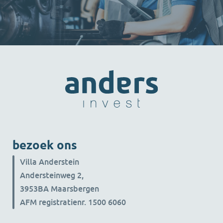
iedereen die aan deze stap
heeft bijgedragen en kijken
ernaar uit om samen verder te
bouwen.
bezoek ons
Villa Anderstein
Andersteinweg 2,
3953BA Maarsbergen
AFM registratienr. 1500 6060