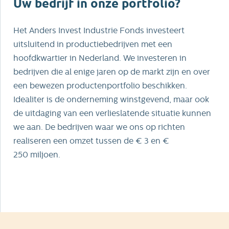
Uw bedrijf in onze portfolio?
ons de mogelijkheid om samen
nog verder te groeien. In
Het Anders Invest Industrie Fonds investeert
Wortmann herkennen we
uitsluitend in productiebedrijven met een
onszelf: een sterke
hoofdkwartier in Nederland. We investeren in
serviceorganisatie met
bedrijven die al enige jaren op de markt zijn en over
vakmensen die met de klant
een bewezen productenportfolio beschikken.
meedenken. Deze stap versterkt
Idealiter is de onderneming winstgevend, maar ook
onze positie in perscontainers
de uitdaging van een verlieslatende situatie kunnen
en verhuur en geeft ons de
we aan. De bedrijven waar we ons op richten
ruimte om samen verder te
realiseren een omzet tussen de € 3 en €
groeien - met behoud van de
250 miljoen.
vertrouwde, persoonlijke
aanpak waar onze klanten en
leveranciers op rekenen. Samen
maken we het ijzersterk. Harry
Doedens, Algemeen Directeur
KTK Holding We zijn ook