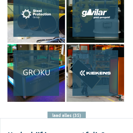
oplossingen van Wortmann,
terwijl hun sterke service- en
verhuurorganisatie ons aanbod
verbreedt. Samen beschikken
we nu over zo'n twintig
servicemonteurs, waarmee we
onze klanten nog sneller en
vakkundiger ondersteunen. Met
de vestiging in Emmen
versterken we bovendien onze
aanwezigheid en
servicedekking in Noord- en
Oost-Nederland. In Emmen
nemen we ruim 2.000 m²
bedrijfshal met
laad alles (35)
bovenloopkranen en 400 m²
kantoren in gebruik, dit geeft