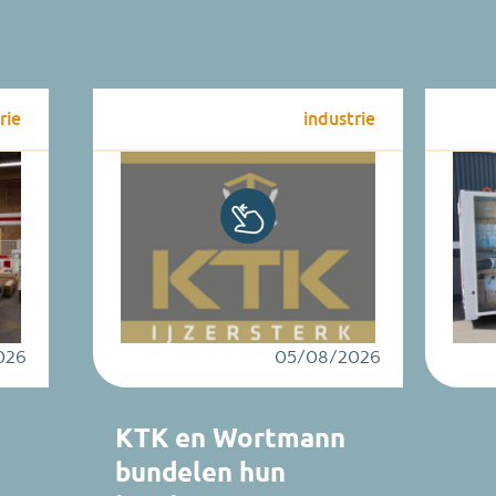
rie
industrie
026
05/08/2026
KTK en Wortmann
bundelen hun