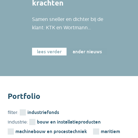
krachten
Samen sneller en dichter bij de
klant: KTK en Wortmann
bundelen hun krachten.
Wortmann Milieutechniek B.V.
lees verder
ander nieuws
en Wortmann Rent B.V. maken
vanaf nu deel uit van KTK
Holding. KTK produceert, koopt
en verkoopt al meer dan 35 jaar
afzetcontainers en
afvalverdichtingsinstallaties,
Portfolio
met service en verhuur voor
een breed scala aan
industriefonds
filter:
organisaties zoals
bouw en installatieproducten
industrie:
afvalinzamelaars,
machinebouw en procestechniek
maritiem
productiebedrijven, gemeenten,