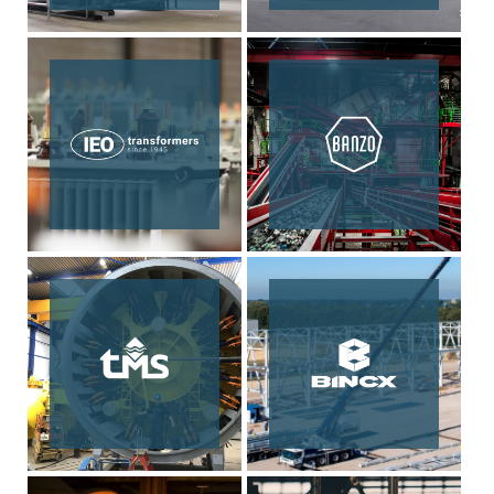
rijgen jullie er een sterker en
breder aanbod bij. We danken
iedereen die aan deze stap
heeft bijgedragen en kijken
ernaar uit om samen verder te
bouwen.