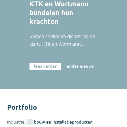
KTK en Wortmann
bundelen hun
krachten
Samen sneller en dichter bij de
klant: KTK en Wortmann
bundelen hun krachten.
Wortmann Milieutechniek B.V.
lees verder
ander nieuws
en Wortmann Rent B.V. maken
vanaf nu deel uit van KTK
ding. KTK produceert, koopt
en verkoopt al meer dan 35 jaar
afzetcontainers en
fvalverdichtingsinstallaties,
Portfolio
met service en verhuur voor
een breed scala aan
bouw en installatieproducten
industrie: