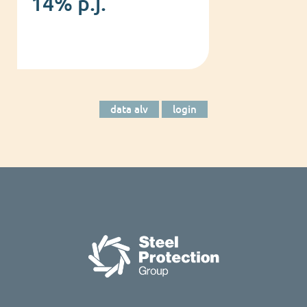
14% p.j.
data alv
login