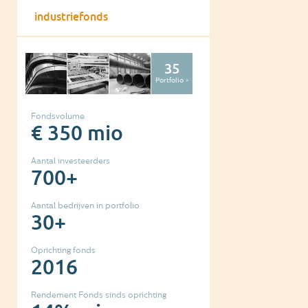
industriefonds
35
Portfolio >
Fondsvolume
€ 350 mio
Aantal investeerders
700+
Aantal bedrijven in portfolio
30+
Oprichting fonds
2016
Rendement Fonds sinds oprichting