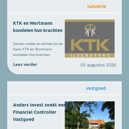
industrie
KTK en Wortmann
bundelen hun krachten
Samen sneller en dichter bij de
klant: KTK en Wortmann
bundelen hun krachten.
Wortmann Milieutechniek B.V. en
Lees verder
05 augustus 2026
Wortmann Rent B.V. maken
vanaf nu deel uit van KTK
Holding. KTK produceert, koopt
en verkoopt al meer dan 35 jaar
vastgoed
afzetcontainers en
afvalverdichtingsinstallaties, met
service en verhuur voor een
breed scala aan organisaties
Anders Invest zoekt een
zoals afvalinzamelaars,
Financial Controller
productiebedrijven, gemeenten,
Vastgoed
zorginstellingen en
eindgebruikers. Wortmann is als