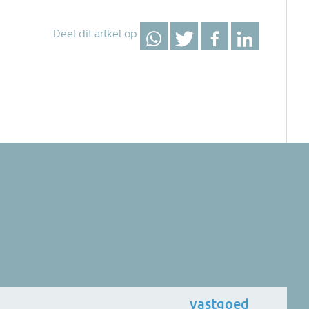
Deel dit artkel op
vastgoed