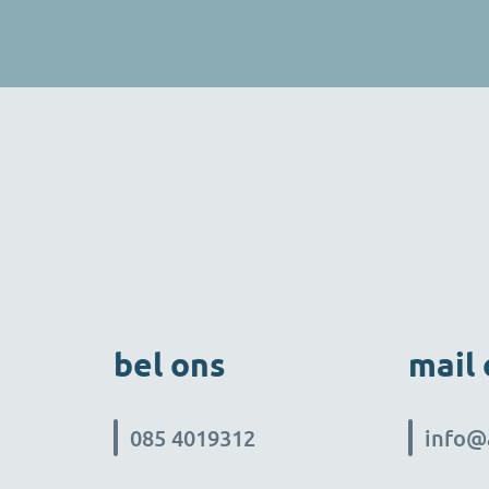
Controller Vastgoed (32
Je bent verantwoordelijk
financieel beheer van o
vastgoedvennootschappe
externe vastgoedbeheer
op goed financieel beh
financiële prestaties va
vastgoedvennootschappe
tijdig en accurate stuur
rapportages voor de b
waaronder de investeeerders. K
bel ons
mail
085 4019312
info@