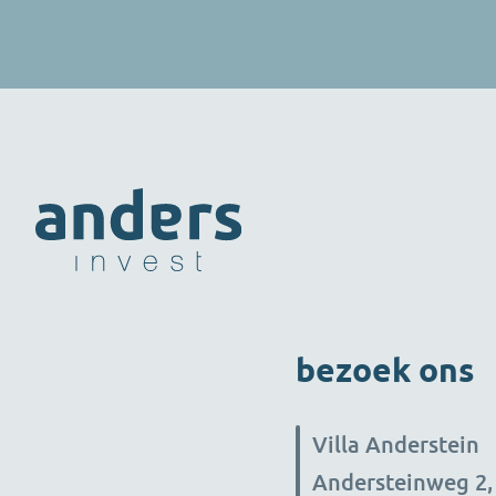
perscontainers - met verkoop, verhuur,
onderhoud aan ieder merk en type, en
eigen transport vanuit Emmen - een
organisatie die naadloos bij ons past.
Twee ondernemingen met dezelfde
mentaliteit: vakmanschap,
betrouwbaarheid en klanten écht
vooruithelpen. De combinatie is bewust
complementair. Onze productkennis en
productie versterken de technische
oplossingen van Wortmann, terwijl hun
sterke service- en verhuurorganisatie ons
aanbod verbreedt. Samen beschikken we
bezoek ons
nu over zo'n twintig servicemonteurs,
waarmee we onze klanten nog sneller en
vakkundiger ondersteunen. Met de
Villa Anderstein
vestiging in Emmen versterken we
bovendien onze aanwezigheid en
Andersteinweg 2,