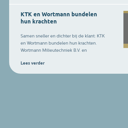
KTK en Wortmann bundelen
hun krachten
Samen sneller en dichter bij de klant: KTK
en Wortmann bundelen hun krachten.
Wortmann Milieutechniek B.V. en
Wortmann Rent B.V. maken vanaf nu deel
Lees verder
uit van KTK Holding. KTK produceert,
koopt en verkoopt al meer dan 35 jaar
afzetcontainers en
afvalverdichtingsinstallaties, met service
en verhuur voor een breed scala aan
organisaties zoals afvalinzamelaars,
productiebedrijven, gemeenten,
zorginstellingen en eindgebruikers.
Wortmann is als specialist in