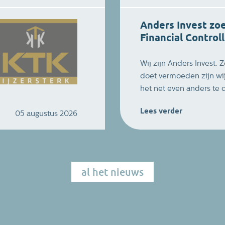
Anders Invest zo
Financial Control
Wij zijn Anders Invest. 
doet vermoeden zijn wi
het net even anders te
met een lange-termijn 
Lees verder
05 augustus 2026
waarden-georiënteerd. Bi
volop ruimte om je vaar
ontwikkelen binnen ee
informele cultuur. Je ma
een energiek team van 
al het nieuws
professionals die same
langetermijnresultaten 
We zijn per direct op z
collega voor ons financiële te