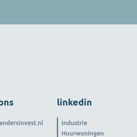
-40 uur per week)
 voor het
nze
n. Je stuurt
ders aan, gericht
eer en bewaakt de
n deze
n. Je zorgt voor
informatie en
elanghebbenden,
lik op de
link voor volledige vacaturetekst
 ons
linkedin
andersinvest.nl
Industrie
Huurwoningen